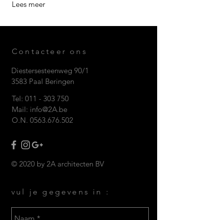
Lees meer
Contacteer ons
Diestersesteenweg 90/1
3583 Paal Beringen
Tel:
011 - 303 750
Mail:
info@2A.be
O.N.
0563.676.502
© 2020 by 2A architecten BV
vul je gegevens in :