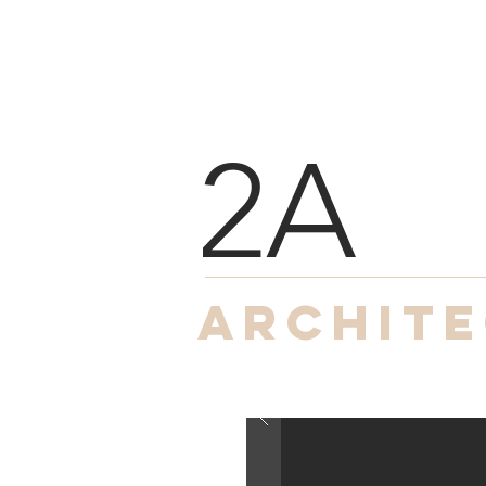
2A
archit