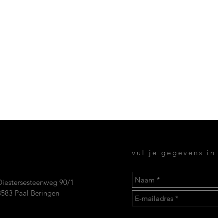
vul je gegevens in 
Diestersesteenweg 90/1
3583 Paal Beringen