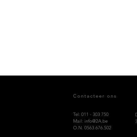
Contacteer ons
Tel: 011 - 303 750
Mail:
info@2A.be
O.N. 0563.676.502